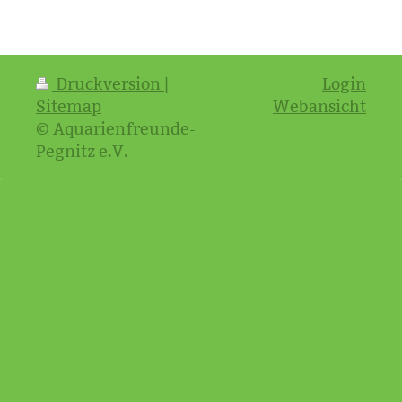
Druckversion
|
Login
Sitemap
Webansicht
© Aquarienfreunde-
Pegnitz e.V.